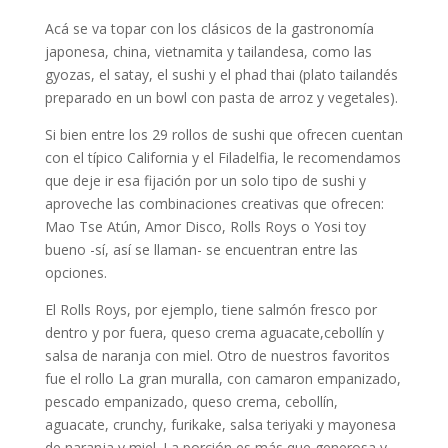
Acá se va topar con los clásicos de la gastronomía
japonesa, china, vietnamita y tailandesa, como las
gyozas, el satay, el sushi y el phad thai (plato tailandés
preparado en un bowl con pasta de arroz y vegetales).
Si bien entre los 29 rollos de sushi que ofrecen cuentan
con el típico California y el Filadelfia, le recomendamos
que deje ir esa fijación por un solo tipo de sushi y
aproveche las combinaciones creativas que ofrecen:
Mao Tse Atún, Amor Disco, Rolls Roys o Yosi toy
bueno -sí, así se llaman- se encuentran entre las
opciones.
El Rolls Roys, por ejemplo, tiene salmón fresco por
dentro y por fuera, queso crema aguacate,cebollín y
salsa de naranja con miel. Otro de nuestros favoritos
fue el rollo La gran muralla, con camaron empanizado,
pescado empanizado, queso crema, cebollín,
aguacate, crunchy, furikake, salsa teriyaki y mayonesa
de naranja y miel. La porción es más que generosa y